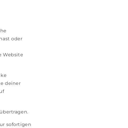
che
hast oder
e Website
cke
ze deiner
uf
 übertragen.
ur sofortigen