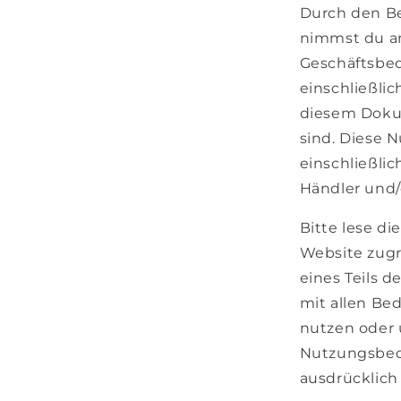
Durch den Be
nimmst du an
Geschäftsbe
einschließlic
diesem Dokum
sind. Diese 
einschließlic
Händler und/
Bitte lese d
Website zugre
eines Teils 
mit allen Bed
nutzen oder 
Nutzungsbed
ausdrücklich