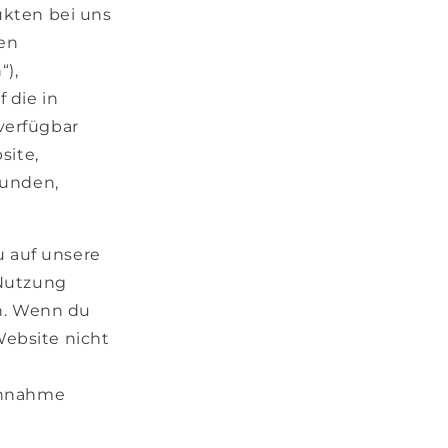
kten bei uns
den
),
 die in
verfügbar
site,
Kunden,
u auf unsere
 Nutzung
n. Wenn du
Website nicht
Annahme