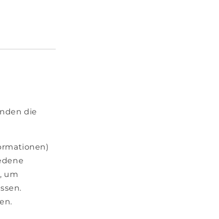
ünden die
ormationen)
iedene
, um
ssen.
en.