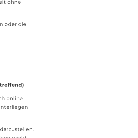
eit ohne
n oder die
reffend)
ch online
nterliegen
darzustellen,
rben exakt