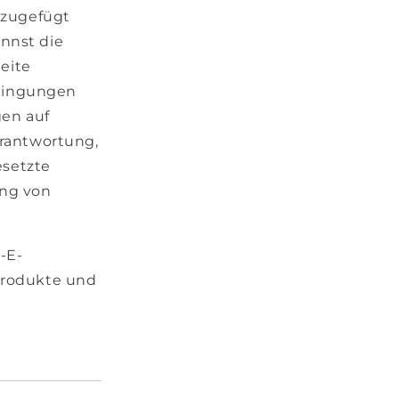
nzugefügt
nnst die
eite
edingungen
gen auf
erantwortung,
esetzte
ung von
-E-
 Produkte und