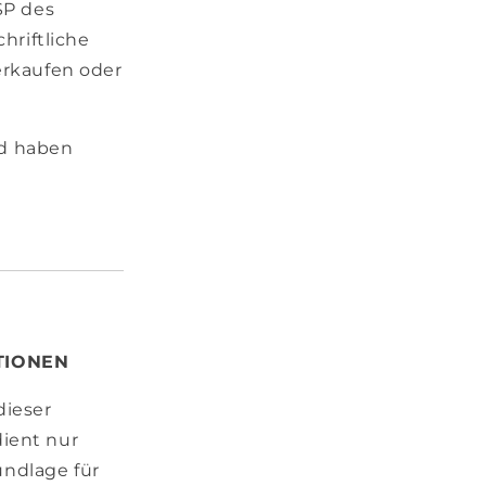
SP des
hriftliche
erkaufen oder
nd haben
TIONEN
dieser
dient nur
undlage für