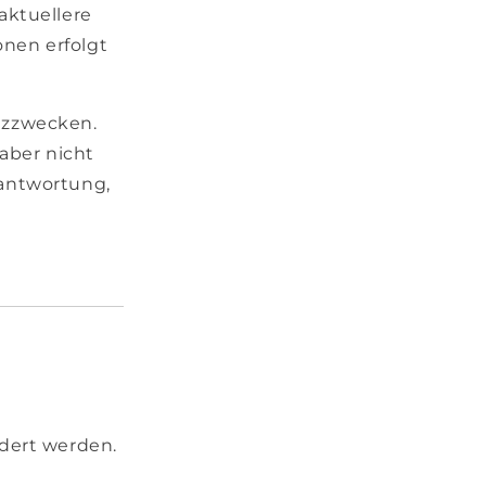
aktuellere
nen erfolgt
nzzwecken.
 aber nicht
erantwortung,
E
dert werden.