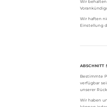
Wir behalten 
Vorankündigu
Wir haften n
Einstellung d
ABSCHNITT 5
Bestimmte Pr
verfügbar se
unserer Rück
Wir haben un
können jedoc