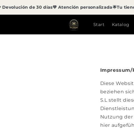
Direkt
volución de 30 días
💜 Atención personalizada
🌟Tu tienda d
zum
Inhalt
Start
Katalog
Impressum/
Diese Websit
beziehen sich
S.L stellt di
Dienstleistun
Nutzung der 
hier aufgefü