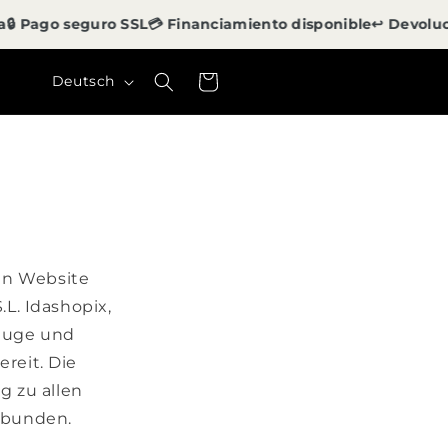
Pago seguro SSL
💳 Financiamiento disponible
↩️ Devolución 
S
Warenkorb
Deutsch
p
r
a
c
h
e
ten Website
.L. Idashopix,
zeuge und
ereit. Die
g zu allen
ebunden.