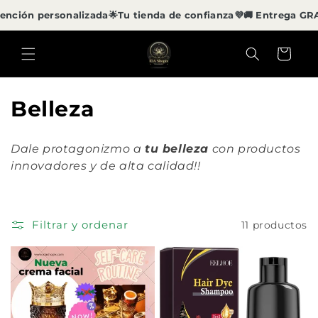
Ir
nción personalizada
🌟Tu tienda de confianza💜
🚚 Entrega GRAT
directamente
al contenido
Carrito
C
Belleza
o
Dale protagonizmo a
tu belleza
con productos
l
innovadores y de alta calidad!!
e
c
Filtrar y ordenar
11 productos
c
i
ó