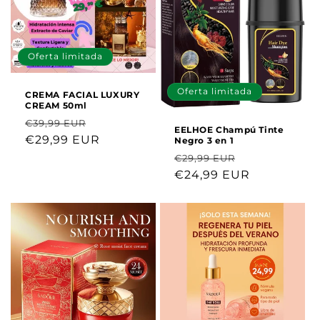
n
:
Oferta limitada
Oferta limitada
CREMA FACIAL LUXURY
CREAM 50ml
Precio
Precio
€39,99 EUR
EELHOE Champú Tinte
habitual
€29,99 EUR
de
Negro 3 en 1
oferta
Precio
Precio
€29,99 EUR
habitual
€24,99 EUR
de
oferta