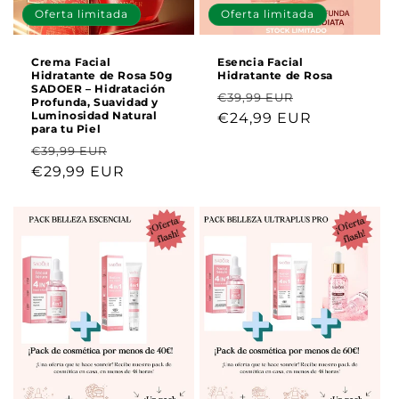
Oferta limitada
Oferta limitada
Crema Facial
Esencia Facial
Hidratante de Rosa 50g
Hidratante de Rosa
SADOER – Hidratación
Precio
Precio
€39,99 EUR
Profunda, Suavidad y
Luminosidad Natural
habitual
€24,99 EUR
de
para tu Piel
oferta
Precio
Precio
€39,99 EUR
habitual
€29,99 EUR
de
oferta