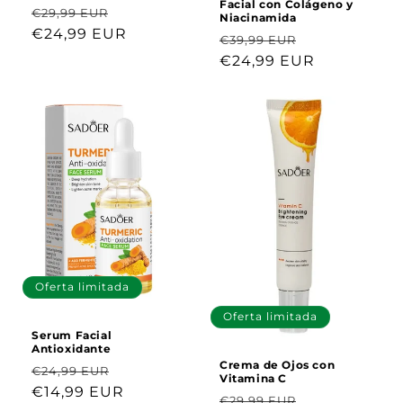
Facial con Colágeno y
Precio
Precio
€29,99 EUR
Niacinamida
habitual
€24,99 EUR
de
Precio
Precio
€39,99 EUR
oferta
habitual
€24,99 EUR
de
oferta
Oferta limitada
Oferta limitada
Serum Facial
Antioxidante
Crema de Ojos con
Precio
Precio
€24,99 EUR
Vitamina C
habitual
€14,99 EUR
de
Precio
Precio
€29,99 EUR