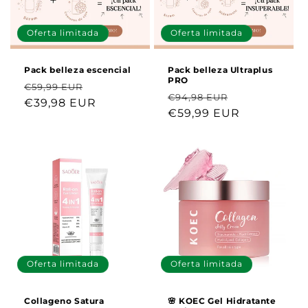
Oferta limitada
Oferta limitada
Pack belleza escencial
Pack belleza Ultraplus
PRO
Precio
Precio
€59,99 EUR
Precio
Precio
€94,98 EUR
habitual
€39,98 EUR
de
habitual
€59,99 EUR
de
oferta
oferta
Oferta limitada
Oferta limitada
Collageno Satura
🌸 KOEC Gel Hidratante