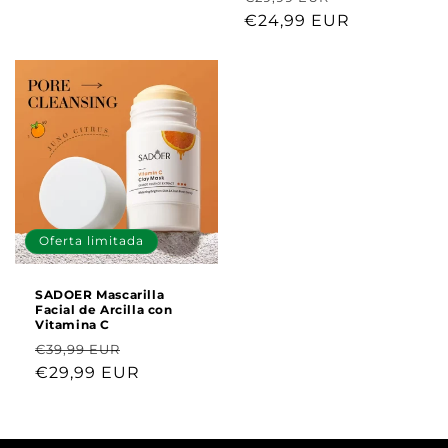
oferta
habitual
€24,99 EUR
de
oferta
Oferta limitada
SADOER Mascarilla
Facial de Arcilla con
Vitamina C
Precio
Precio
€39,99 EUR
habitual
€29,99 EUR
de
oferta